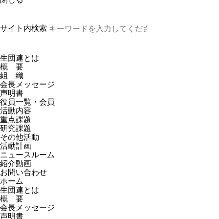
サイト内検索
生団連とは
概 要
組 織
会長メッセージ
声明書
役員一覧・会員
活動内容
重点課題
研究課題
その他活動
活動計画
ニュースルーム
紹介動画
お問い合わせ
ホーム
生団連とは
概 要
会長メッセージ
声明書