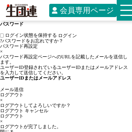
ログイン
×
会員専用ページ
ユーザーID
または
メールアドレス
パスワード
ログイン状態を保持する
ログイン
?
パスワードをお忘れですか？
パスワード再設定
×
パスワード再設定ページへのURLを記載したメールを送信し
ます。
ユーザーID登録されているユーザーIDまたはメールアドレス
を入力して送信してください。
ユーザーID
または
メールアドレス
メール送信
ログアウト
×
ログアウトしてよろしいですか？
ログアウト
キャンセル
ログアウト
×
ログアウトが完了しました。
閉じる