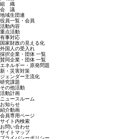
組 織
会 議
地域生団連
役員一覧・会員
活動内容
重点活動
有事対応
国家財政の見える化
外国人の受入れ
採択企業・団体 一覧
賛同企業・団体 一覧
エネルギー・原発問題
新・災害対策
ジェンダー主流化
研究課題
その他活動
活動計画
ニュースルーム
お知らせ
紹介動画
会員専用ページ
サイト内検索
お問い合わせ
サイトマップ
プライバシーポリシー