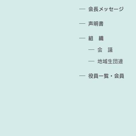
会長メッセージ
声明書
組 織
会 議
地域生団連
役員一覧・会員