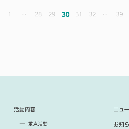
1
…
28
29
30
31
32
…
39
活動内容
ニュ
重点活動
お知