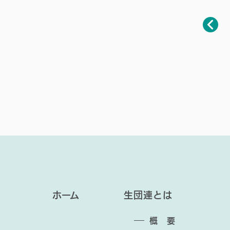
投
稿
ナ
ビ
ゲ
ー
シ
ョ
ン
ホーム
生団連とは
概 要