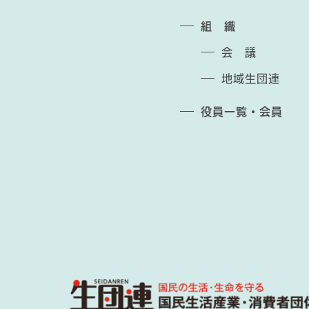
組 織
会 議
地域生団連
役員一覧・会員